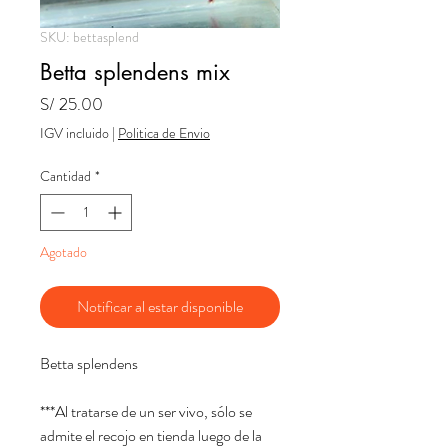
SKU: bettasplend
Betta splendens mix
Precio
S/ 25.00
IGV incluido
|
Politica de Envio
Cantidad
*
Agotado
Notificar al estar disponible
Betta splendens
***Al tratarse de un ser vivo, sólo se
admite el recojo en tienda luego de la