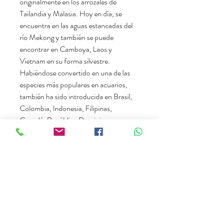
originalmente en los arrozales de
Tailandia y Malasia. Hoy en día, se
encuentra en las aguas estancadas del
río Mekong y también se puede
encontrar en Camboya, Laos y
Vietnam en su forma silvestre.
Habiéndose convertido en una de las
especies más populares en acuarios,
también ha sido introducida en Brasil,
Colombia, Indonesia, Filipinas,
Canadá, República Dominicana,
Singapur y Estados Unidos, donde se
dice que se han establecido pequeñas
colonias.
Características del entorno natural:
Temperatura:
24 - 28°C
Biotopo:
GH (Dureza):
6,5 - 7,5