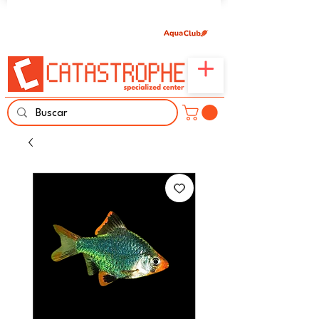
Únete aquí y comparte tu pasión por peces,
naturaleza y aprendizaje familiar.