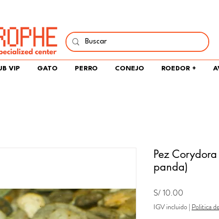
í y comparte tu pasión por peces, naturaleza y aprendizaje 
UB VIP
GATO
PERRO
CONEJO
ROEDOR +
A
Pez Corydora
panda)
Precio
S/ 10.00
IGV incluido
|
Politica d