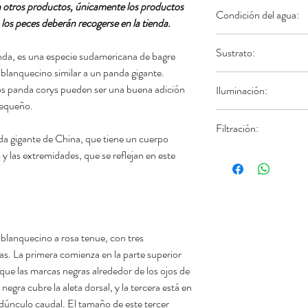
El Corydora Panda pr
 otros productos, únicamente los productos
cualquier alimento que
Condición del agua:
enanos y otros bagres 
para replicar un biot
 los peces deberán recogerse en la tienda.
aloja en un tanque co
mantener a las
Corydo
Tamaño de acuario
Algunos parámetros d
tener cuidado para gar
más seguras y activas
Sustrato:
Litraje mínimo:
40
da, es una especie sudamericana de bagre
para cuidar de tu Cor
fondo del tanque para 
grupo de al menos 8 e
blanquecino similar a un panda gigante.
Rango de Tempera
Varias tabletas de al
Las Corydora Panda
los panda corys pueden ser una buena adición
Iluminación:
Temperatura opti
específicamente para 
suave
, ya que disfrut
pequeño.
pH rango:
6 – 8
alimenticia. Tenga en 
bocados de comida.
Los corydoras panda p
Dureza de agua:
2
por la noche, así que 
Filtración:
Las Corydoras tienen
luz siempre y cuando
a gigante de China, que tiene un cuerpo
TDS:
100 – 350 
de alimentos en el tan
dañan, son propensas 
También se pueden util
 y las extremidades, que se reflejan en este
En general, un filtro 
por la noche.
especialmente si se c
lugares de refugio so
mantendrá los parámet
agua.
peces pueden y estará
Además, al hurgar
pas
de agua más fuertes s
les ayuda a liberarse d
menos flujo a los que 
Evita grava o pequeñas
 blanquecino a rosa tenue, con tres
se pueden usar bombas
acuario. En su lugar, 
. La primera comienza en la parte superior
circulación adicional d
prevenir lesiones.
l que las marcas negras alrededor de los ojos de
gra cubre la aleta dorsal, y la tercera está en
edúnculo caudal. El tamaño de este tercer