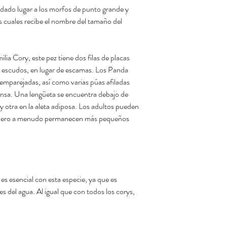
a dado lugar a los morfos de punto grande y
s cuales recibe el nombre del tamaño del
ilia Cory, este pez tiene dos filas de placas
escudos, en lugar de escamas. Los Panda
 emparejadas, así como varias púas afiladas
sa. Una lengüeta se encuentra debajo de
l y otra en la aleta adiposa. Los adultos pueden
o, pero a menudo permanecen más pequeños
 esencial con esta especie, ya que es
es del agua. Al igual que con todos los corys,