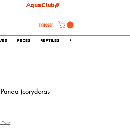
familiar.
Ingresar
VES
PECES
REPTILES
+
 Panda (corydoras
e Envio