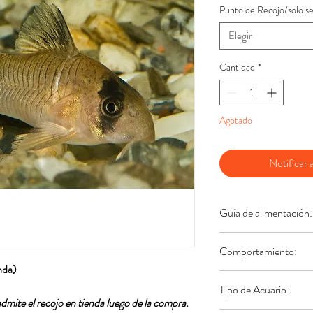
Punto de Recojo/solo se
Elegir
Cantidad
*
Agotado
Notificar a
Guía de alimentación:
Omnívoro y fácil de a
Comportamiento:
de buena calidad com
nda)
con alimentos vivos 
Muy tranquilo
y adec
Tipo de Acuario:
lombriz sanguínea y si
comunitarios.
Los bue
 admite el recojo en tienda luego de la compra.
Los Panda Corys son 
pequeños especímenes,