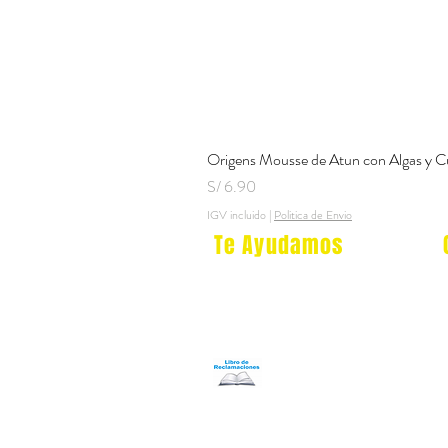
Origens Mousse de Atun con Algas y C
Precio
S/ 6.90
IGV incluido
|
Politica de Envio
Te Ayudamos
Nosotros
Programa Puntos Karen
​
Libro de Reclamaciones
Despacho & devoluciones