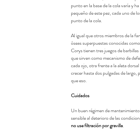
punto en la base de la cola varía y h
pequeño de este pez, cada uno de lo
punto de la cola.
Al igual que otros miembros de la fam
óseas superpuestas conocidas como 
Corys tienen tres juegos de barbillas
que sirven como mecanismo de defen
cada ojo, otra frente a la aleta dorsa
crecer hasta dos pulgadas de larg
que eso.
Cuidados
Un buen régimen de mantenimiento es
sensible al deterioro de las condicion
no use filtración por gravilla
.