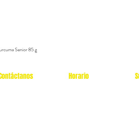
urcuma Senior 85 g
Vista rápida
Contáctanos
Horario
S
Oficina Virtual/pedidos:
Local Miraflores:
cat.astrophe.pe@gmail.com
Lun - Sab: 12- 9pm
Miraflores Lima
Domingos y feriados: no
Tel: 970875753
atendemos
Showroom Físico Miraflores:
wsp: 9am a 9pm lunes