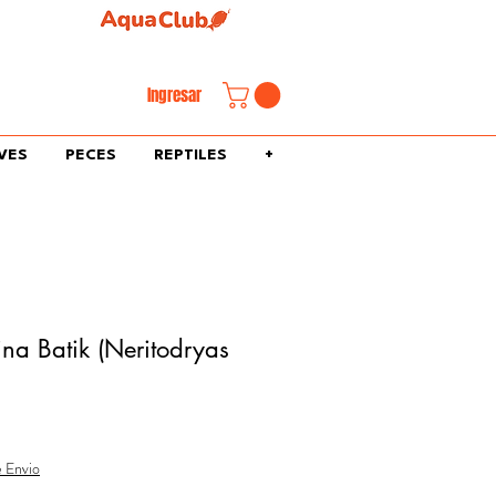
familiar.
Ingresar
VES
PECES
REPTILES
+
ina Batik (Neritodryas
e Envio