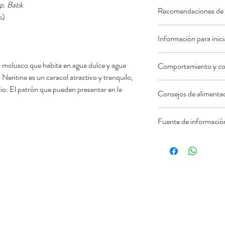
Somos antes que nada
p. Batik
Recomendaciones de 
imposible observar a e
Siempre lo haremos co
o)
profundidades. Este an
conocer el funcionamie
Se pueden introduc
caracterizadas por un
Información para inic
siempre que se lleve a
dulce o salobre, c
(plantas acuáticas y p
población excesiva
Configuración de tu a
orgánica en descompos
Creemos que el acceso
molusco que habita en agua dulce y agua
Comportamiento y com
caracoles por cada 
es una parte esencial p
puede ser observado c
conocer los diferentes
l Neritina es un caracol atractivo y tranquilo,
La temperatura del
peces. Cuando llenas 
encuentra alimento y
Como no puede ser de
desarrollo de seres h
io. El patrón que pueden presentar en la
a los 28ºC, con un
Consejos de alimenta
naturalmente por un cic
refugio en caso de pel
tranquilos de prefere
proteger y respetar.
Estarán perfectos 
Esto dura aproximada
proximidades de grand
plantas, sólo las algas 
Su alimentación princi
plantas de hojas an
recomendamos probar e
refugiarse en caso de p
Fuente de informació
también las que están 
acuario, por eso es i
oxigenado, para un
sea cero durante vario
se encuentra, a menudo
ocasiones pueden salir
nuevo, es mejor que y
La información sobre l
ciclo, puedes utilizar
recomendable tenerlo
Para complementar su d
extraida
Denitrol. Esta solució
con cualquier tipo de
suficientes algas, se l
de:
https://www.fishi
permite un rápido esta
moluscos.
algas. Además de alim
batik
De este modo, el pes
calcio. Algunos acuarió
Su uso responde a 
rápidamente.
para tortugas, otros pr
información para se
Pruebas de los paráme
huevo. En todo caso, 
ejemplar.
analizar el agua de su
acuario con agua limpi