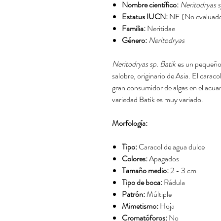
Nombre científico:
Neritodryas s
Estatus IUCN:
NE (No evaluad
Familia:
Neritidae
Género:
Neritodryas
Neritodryas sp. Batik
es un pequeño 
salobre, originario de Asia. El caraco
gran consumidor de algas en el acuar
variedad Batik es muy variado.
Morfología:
Tipo:
Caracol de agua dulce
Colores:
Apagados
Tamaño medio:
2 - 3 cm
Tipo de boca:
Rádula
Patrón:
Múltiple
Mimetismo:
Hoja
Cromatóforos:
No