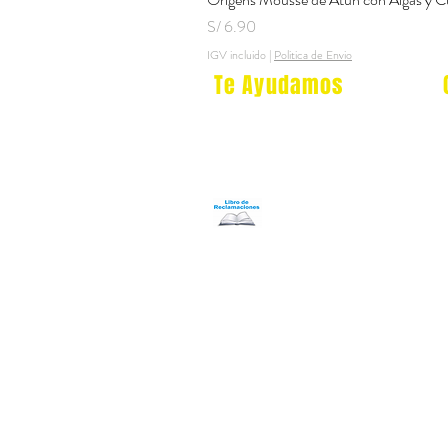
Precio
S/ 6.90
IGV incluido
|
Politica de Envio
Te Ayudamos
Nosotros
Programa Puntos Karen
​
Libro de Reclamaciones
Despacho & devoluciones
Política de tienda