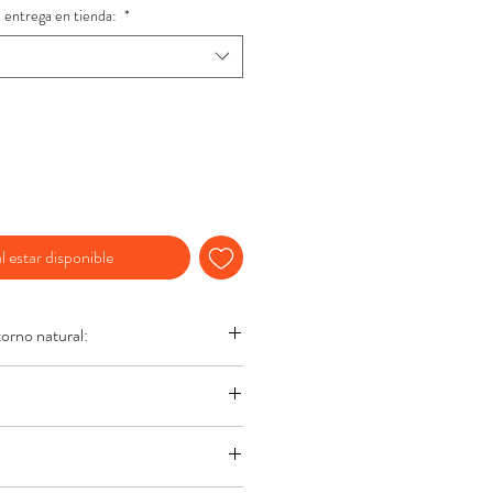
 entrega en tienda:
*
l estar disponible
torno natural:
 35 °C
8.5
tramos a Neritodryas sp. Batik a
ntre 0m y 1m. Sin embargo, no