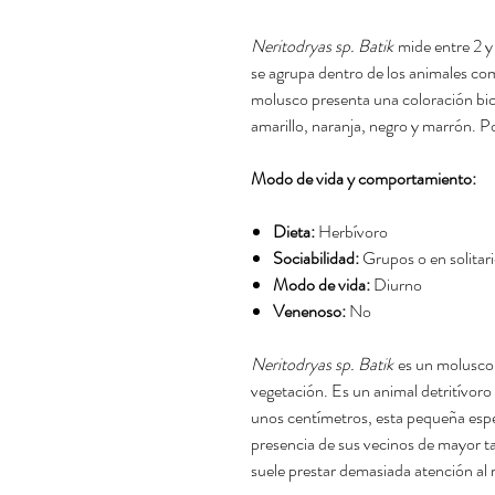
Neritodryas sp. Batik
mide entre 2 
se agrupa dentro de los animales c
molusco presenta una coloración bi
amarillo, naranja, negro y marrón. P
Modo de vida y comportamiento:
Dieta:
Herbívoro
Sociabilidad:
Grupos o en solitar
Modo de vida:
Diurno
Venenoso:
No
Neritodryas sp. Batik
es un molusco q
vegetación. Es un animal detritívor
unos centímetros, esta pequeña espec
presencia de sus vecinos de mayor t
suele prestar demasiada atención al 