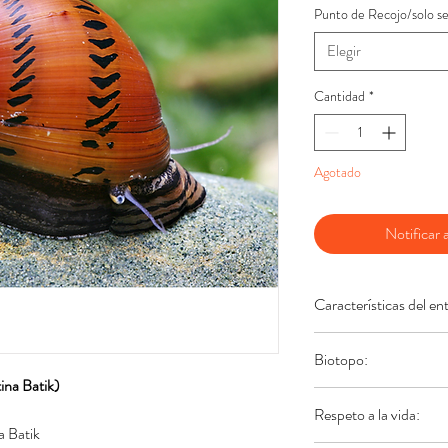
Punto de Recojo/solo se
Elegir
Cantidad
*
Agotado
Notificar a
Características del en
Temperatura:
20 -
Biotopo:
pH (Acidez):
7 - 
ina Batik)
Frecuentemente encon
Respeto a la vida:
una profundidad de e
a Batik
resulta del todo