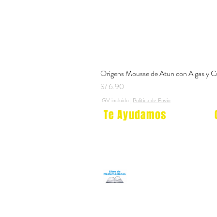
Origens Mousse de Atun con Algas y C
Precio
S/ 6.90
IGV incluido
|
Politica de Envio
Te Ayudamos
Nosotros
Programa Puntos Karen
​
Libro de Reclamaciones
Despacho & devoluciones