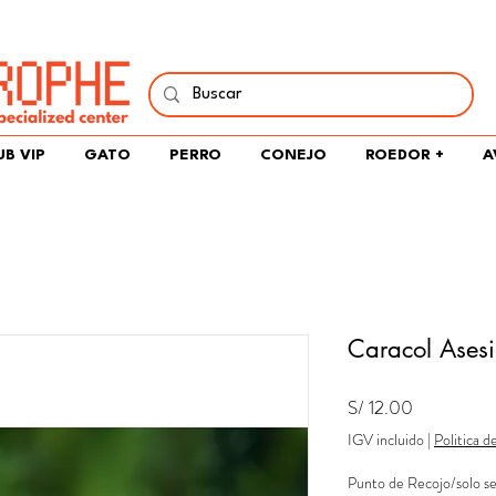
í y comparte tu pasión por peces, naturaleza y aprendizaje 
UB VIP
GATO
PERRO
CONEJO
ROEDOR +
A
Caracol Asesi
Precio
S/ 12.00
IGV incluido
|
Politica d
Punto de Recojo/solo se