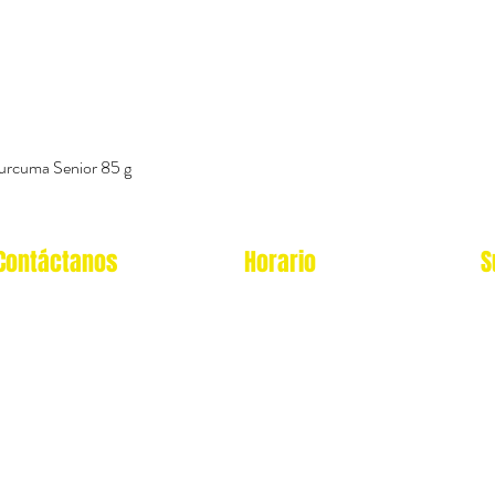
urcuma Senior 85 g
Vista rápida
Contáctanos
Horario
S
Oficina Virtual/pedidos:
Local Miraflores:
cat.astrophe.pe@gmail.com
Lun - Sab: 12- 9pm
Miraflores Lima
Domingos y feriados: no
Tel: 970875753
atendemos
Showroom Físico Miraflores:
wsp: 9am a 9pm lunes