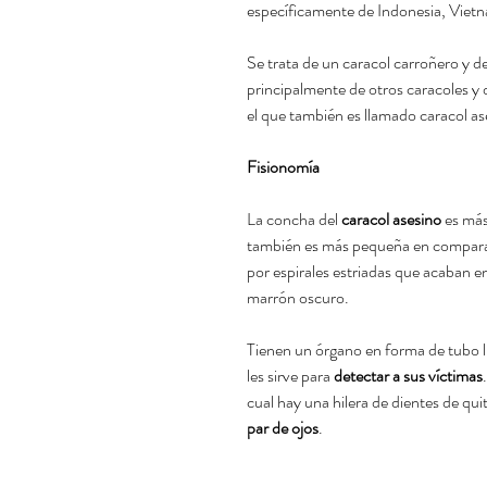
específicamente de Indonesia, Vietnam
Se trata de un caracol carroñero y d
principalmente de otros caracoles y
el que también es llamado caracol as
Fisionomía
La concha del
caracol asesino
es más
también es más pequeña en compara
por espirales estriadas que acaban e
marrón oscuro.
Tienen un órgano en forma de tubo l
les sirve para
detectar a sus víctimas
cual hay una hilera de dientes de qui
par de ojos
.