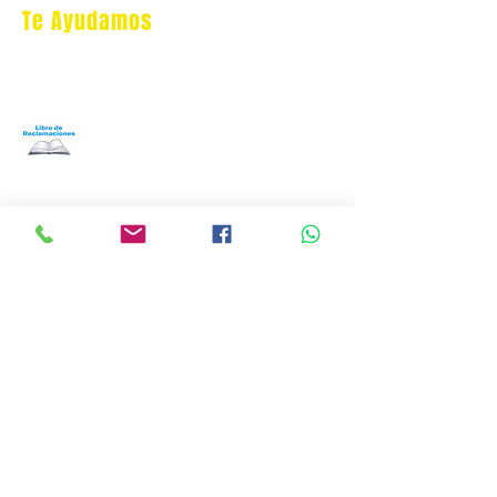
Te Ayudamos
Nosotros
Programa Puntos Karen
​
Libro de Reclamaciones
Despacho & devoluciones
Política de tienda
Contáctanos
Oficina Virtual/pedidos:
cat.astrophe.pe@gmail.com
Miraflores Lima
Tel:
970875753