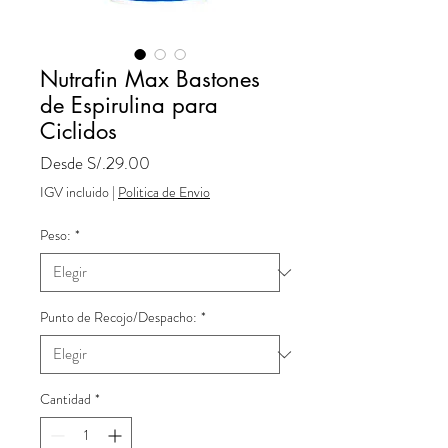
Nutrafin Max Bastones
de Espirulina para
Ciclidos
Precio
Desde
S/.29.00
de
IGV incluido
|
Politica de Envio
oferta
Peso:
*
Punto de Recojo/Despacho:
*
Cantidad
*