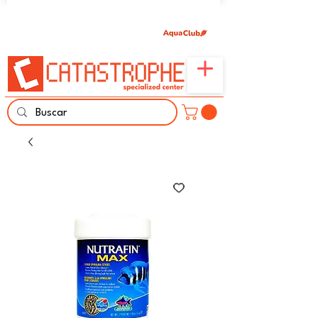
Únete aquí y comparte tu pasión por peces,
naturaleza y aprendizaje familiar.